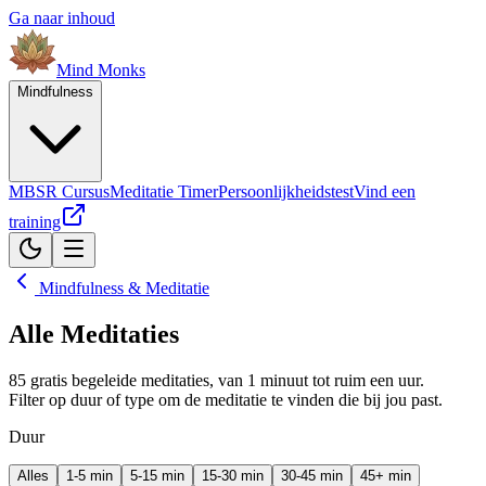
Ga naar inhoud
Mind
Monks
Mindfulness
MBSR Cursus
Meditatie Timer
Persoonlijkheidstest
Vind een
training
Mindfulness & Meditatie
Alle Meditaties
85
gratis begeleide meditaties, van 1 minuut tot ruim een uur.
Filter op duur of type om de meditatie te vinden die bij jou past.
Duur
Alles
1-5 min
5-15 min
15-30 min
30-45 min
45+ min