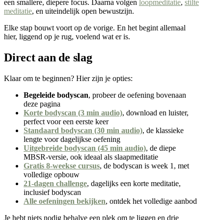
een smallere, diepere focus. Daarna volgen
loopmeditatie
,
stilte
meditatie
, en uiteindelijk open bewustzijn.
Elke stap bouwt voort op de vorige. En het begint allemaal
hier, liggend op je rug, voelend wat er is.
Direct aan de slag
Klaar om te beginnen? Hier zijn je opties:
Begeleide bodyscan
, probeer de oefening bovenaan
deze pagina
Korte bodyscan (3 min audio)
, download en luister,
perfect voor een eerste keer
Standaard bodyscan (30 min audio)
, de klassieke
lengte voor dagelijkse oefening
Uitgebreide bodyscan (45 min audio)
, de diepe
MBSR-versie, ook ideaal als slaapmeditatie
Gratis 8-weekse cursus
, de bodyscan is week 1, met
volledige opbouw
21-dagen challenge
, dagelijks een korte meditatie,
inclusief bodyscan
Alle oefeningen bekijken
, ontdek het volledige aanbod
Je hebt niets nodig behalve een plek om te liggen en drie