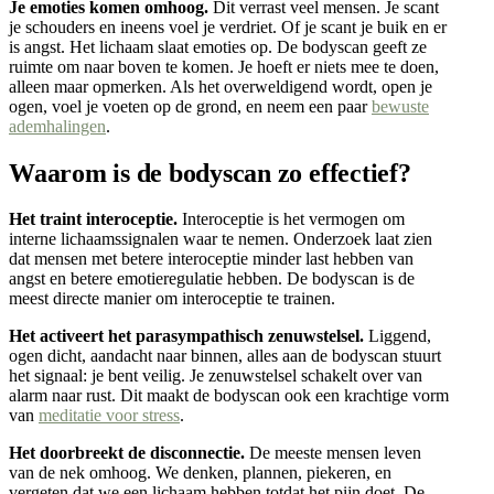
Je emoties komen omhoog.
Dit verrast veel mensen. Je scant
je schouders en ineens voel je verdriet. Of je scant je buik en er
is angst. Het lichaam slaat emoties op. De bodyscan geeft ze
ruimte om naar boven te komen. Je hoeft er niets mee te doen,
alleen maar opmerken. Als het overweldigend wordt, open je
ogen, voel je voeten op de grond, en neem een paar
bewuste
ademhalingen
.
Waarom is de bodyscan zo effectief?
Het traint interoceptie.
Interoceptie is het vermogen om
interne lichaamssignalen waar te nemen. Onderzoek laat zien
dat mensen met betere interoceptie minder last hebben van
angst en betere emotieregulatie hebben. De bodyscan is de
meest directe manier om interoceptie te trainen.
Het activeert het parasympathisch zenuwstelsel.
Liggend,
ogen dicht, aandacht naar binnen, alles aan de bodyscan stuurt
het signaal: je bent veilig. Je zenuwstelsel schakelt over van
alarm naar rust. Dit maakt de bodyscan ook een krachtige vorm
van
meditatie voor stress
.
Het doorbreekt de disconnectie.
De meeste mensen leven
van de nek omhoog. We denken, plannen, piekeren, en
vergeten dat we een lichaam hebben totdat het pijn doet. De