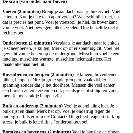
De scan (van onder naar boven)
Voeten (2 minuten)
Breng je aandacht naar je linkervoet. Voel
je tenen. Kun je elke teen apart voelen? Waarschijnlijk niet, en
dat is precies het punt. Voel je voetzool, je hiel, de bovenkant
van je voet. Niet bewegen, alleen voelen. Doe hetzelfde met je
rechtervoet.
Onderbenen (2 minuten)
Verplaats je aandacht naar je enkels,
je scheenbenen, je kuiten. Merk op of er spanning zit. Voel het
gewicht van je benen op de ondergrond. Misschien voel je een
tinteling, misschien warmte, misschien helemaal niets. Het
maakt allemaal niet uit.
Bovenbenen en heupen (2 minuten)
Je knieën, bovenbenen,
billen, heupen. Dit zijn grote spiergroepen, vaak zit hier
spanning zonder dat je het doorhebt. Mensen die veel achter
een bureau zitten herkennen dit: pas als je echt stilligt en voelt,
merk je hoe strak je heupen zijn.
Buik en onderrug (2 minuten)
Voel je ademhaling hier. Je
buik rijst en daalt. Merk het op. Voel je onderrug tegen de
ondergrond. Is er ruimte? Contact? Dit gebied reageert sterk op
stress, je buik is letterlijk je "onderbuikgevoel."
Borstkas en bovenrug (2 minuten)
Voel je hartslag, je ribben