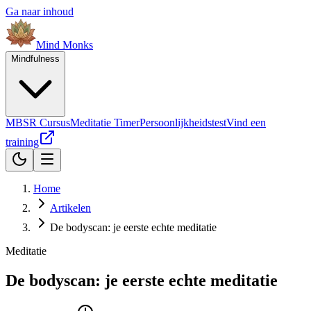
Ga naar inhoud
Mind
Monks
Mindfulness
MBSR Cursus
Meditatie Timer
Persoonlijkheidstest
Vind een
training
Home
Artikelen
De bodyscan: je eerste echte meditatie
Meditatie
De bodyscan: je eerste echte meditatie