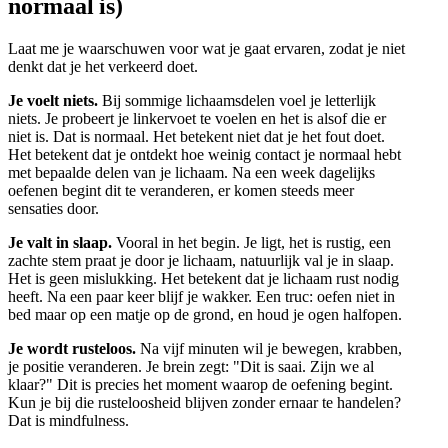
normaal is)
Laat me je waarschuwen voor wat je gaat ervaren, zodat je niet
denkt dat je het verkeerd doet.
Je voelt niets.
Bij sommige lichaamsdelen voel je letterlijk
niets. Je probeert je linkervoet te voelen en het is alsof die er
niet is. Dat is normaal. Het betekent niet dat je het fout doet.
Het betekent dat je ontdekt hoe weinig contact je normaal hebt
met bepaalde delen van je lichaam. Na een week dagelijks
oefenen begint dit te veranderen, er komen steeds meer
sensaties door.
Je valt in slaap.
Vooral in het begin. Je ligt, het is rustig, een
zachte stem praat je door je lichaam, natuurlijk val je in slaap.
Het is geen mislukking. Het betekent dat je lichaam rust nodig
heeft. Na een paar keer blijf je wakker. Een truc: oefen niet in
bed maar op een matje op de grond, en houd je ogen halfopen.
Je wordt rusteloos.
Na vijf minuten wil je bewegen, krabben,
je positie veranderen. Je brein zegt: "Dit is saai. Zijn we al
klaar?" Dit is precies het moment waarop de oefening begint.
Kun je bij die rusteloosheid blijven zonder ernaar te handelen?
Dat is mindfulness.