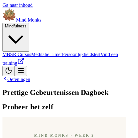
Ga naar inhoud
Mind
Monks
Mindfulness
MBSR Cursus
Meditatie Timer
Persoonlijkheidstest
Vind een
training
Oefeningen
Prettige Gebeurtenissen Dagboek
Probeer het zelf
MIND MONKS · WEEK 2