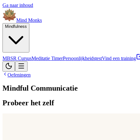
Ga naar inhoud
Mind
Monks
Mindfulness
MBSR Cursus
Meditatie Timer
Persoonlijkheidstest
Vind een training
Oefeningen
Mindful Communicatie
Probeer het zelf