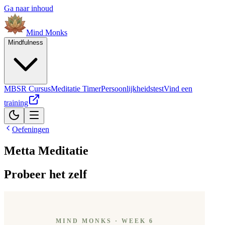
Ga naar inhoud
Mind
Monks
Mindfulness
MBSR Cursus
Meditatie Timer
Persoonlijkheidstest
Vind een
training
Oefeningen
Metta Meditatie
Probeer het zelf
MIND MONKS · WEEK 6