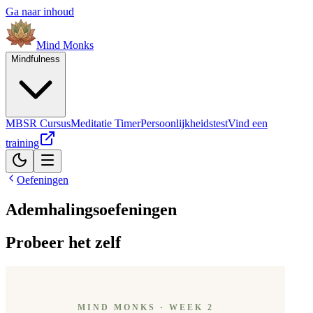
Ga naar inhoud
Mind
Monks
Mindfulness
MBSR Cursus
Meditatie Timer
Persoonlijkheidstest
Vind een
training
Oefeningen
Ademhalingsoefeningen
Probeer het zelf
MIND MONKS · WEEK 2