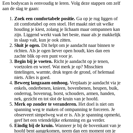
Een bodyscan is eenvoudig te leren. Volg deze stappen om zelf
aan de slag te gaan:
Zoek een comfortabele positie.
Ga op je rug liggen of
zit comfortabel op een stoel. Het maakt niet uit welke
houding je kiest, zolang je lichaam maar ontspannen kan
zijn. Liggend werkt vaak het beste, maar als je makkelijk
in slaap valt, kun je ook zitten.
Sluit je ogen.
Dit helpt om je aandacht naar binnen te
richten. Als je ogen liever open houdt, kies dan een
zachte blik op een punt voor je.
Begin bij je voeten.
Richt je aandacht op je tenen,
voetzolen en wreef. Wat merk je op? Misschien
tintelingen, warmte, druk tegen de grond, of helemaal
niets. Alles is goed.
Beweeg langzaam omhoog.
Verplaats je aandacht via je
enkels, onderbenen, knieen, bovenbenen, heupen, buik,
onderrug, bovenrug, borst, schouders, armen, handen,
nek, gezicht en tot slot de kruin van je hoofd.
Merk op zonder te veranderen.
Het doel is niet om
spanning weg te maken of ontspanning te forceren. Je
observeert simpelweg wat er is. Als je spanning opmerkt,
geef het een vriendelijke erkenning en ga verder.
Eindig bij de kruin.
Wanneer je bij de bovenkant van je
hoofd bent aangekomen, neem dan een moment om je