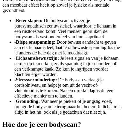
een meetbaar effect heeft op zowel je fysieke als mentale
gezondheid.
-
Beter slapen:
De bodyscan activeert je
parasympathisch zenuwstelsel, waardoor je lichaam in
een rusttoestand komt. Veel mensen gebruiken de
bodyscan als vast onderdeel van hun slapritueel.
-
Diepe ontspanning:
Door bewust aandacht te geven
aan elk lichaamsdeel, laat je onbewuste spanning los die
je anders de hele dag met je meedraagt.
-
Lichaamsbewustzijn:
Je leert signalen van je lichaam
eerder op te merken, zoals spanning in je schouders of
een verkrampte kaak. Zo kun je ingrijpen voordat
klachten erger worden.
-
Stressvermindering:
De bodyscan verlaagt je
cortisolniveau en helpt je om uit de vecht-of-
vluchtmodus te komen. Na een drukke dag is dit een
effectieve manier om te landen.
-
Grounding:
Wanneer je piekert of je angstig voelt,
brengt de bodyscan je terug naar het heden. Je lichaam is
altijd in het nu, ook als je gedachten dat niet zijn.
Hoe doe je een bodyscan?