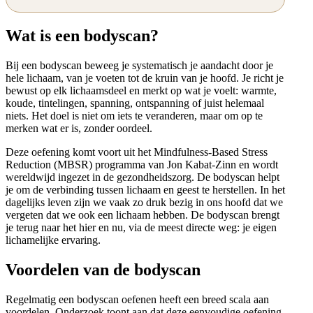
Wat is een bodyscan?
Bij een bodyscan beweeg je systematisch je aandacht door je
hele lichaam, van je voeten tot de kruin van je hoofd. Je richt je
bewust op elk lichaamsdeel en merkt op wat je voelt: warmte,
koude, tintelingen, spanning, ontspanning of juist helemaal
niets. Het doel is niet om iets te veranderen, maar om op te
merken wat er is, zonder oordeel.
Deze oefening komt voort uit het Mindfulness-Based Stress
Reduction (MBSR) programma van Jon Kabat-Zinn en wordt
wereldwijd ingezet in de gezondheidszorg. De bodyscan helpt
je om de verbinding tussen lichaam en geest te herstellen. In het
dagelijks leven zijn we vaak zo druk bezig in ons hoofd dat we
vergeten dat we ook een lichaam hebben. De bodyscan brengt
je terug naar het hier en nu, via de meest directe weg: je eigen
lichamelijke ervaring.
Voordelen van de bodyscan
Regelmatig een bodyscan oefenen heeft een breed scala aan
voordelen. Onderzoek toont aan dat deze eenvoudige oefening