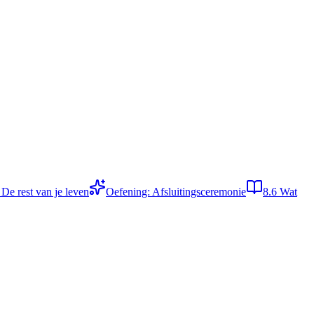
4
De rest van je leven
Oefening: Afsluitingsceremonie
8.6
Wat