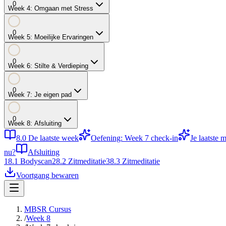
0
Week
4
:
Omgaan met Stress
0
Week
5
:
Moeilijke Ervaringen
0
Week
6
:
Stilte & Verdieping
0
Week
7
:
Je eigen pad
0
Week
8
:
Afsluiting
8.0
De laatste week
Oefening: Week 7 check-in
Je laatste m
nu?
Afsluiting
1
8.1
Bodyscan
2
8.2
Zitmeditatie
3
8.3
Zitmeditatie
Voortgang bewaren
MBSR Cursus
/
Week 8