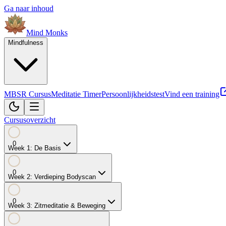
Ga naar inhoud
Mind
Monks
Mindfulness
MBSR Cursus
Meditatie Timer
Persoonlijkheidstest
Vind een training
Cursusoverzicht
0
Week
1
:
De Basis
0
Week
2
:
Verdieping Bodyscan
0
Week
3
:
Zitmeditatie & Beweging