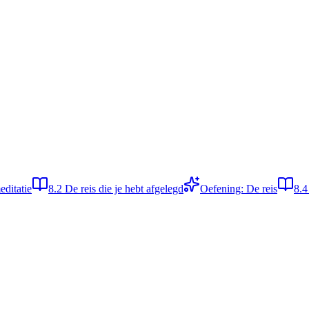
editatie
8.2
De reis die je hebt afgelegd
Oefening: De reis
8.