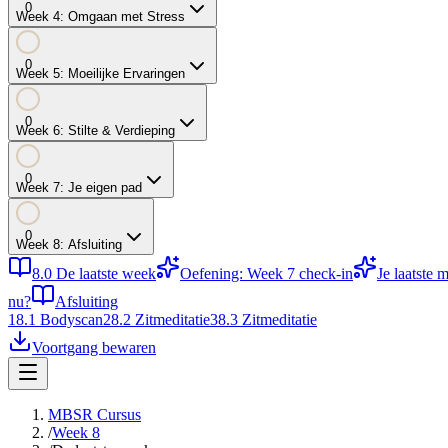
0
Week
4
:
Omgaan met Stress
0
Week
5
:
Moeilijke Ervaringen
0
Week
6
:
Stilte & Verdieping
0
Week
7
:
Je eigen pad
0
Week
8
:
Afsluiting
8.0
De laatste week
Oefening: Week 7 check-in
Je laatste m
nu?
Afsluiting
1
8.1
Bodyscan
2
8.2
Zitmeditatie
3
8.3
Zitmeditatie
Voortgang bewaren
MBSR Cursus
/
Week 8