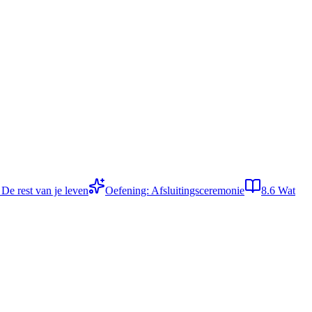
4
De rest van je leven
Oefening: Afsluitingsceremonie
8.6
Wat