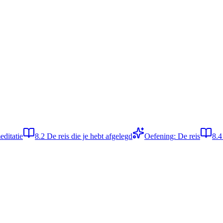
editatie
8.2
De reis die je hebt afgelegd
Oefening: De reis
8.