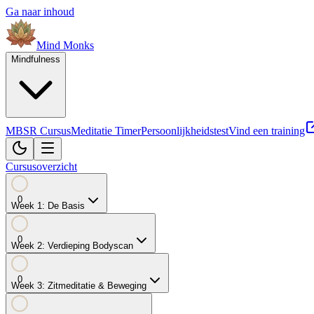
Ga naar inhoud
Mind
Monks
Mindfulness
MBSR Cursus
Meditatie Timer
Persoonlijkheidstest
Vind een training
Cursusoverzicht
0
Week
1
:
De Basis
0
Week
2
:
Verdieping Bodyscan
0
Week
3
:
Zitmeditatie & Beweging