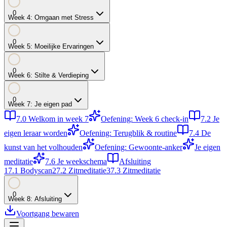
0
Week
4
:
Omgaan met Stress
0
Week
5
:
Moeilijke Ervaringen
0
Week
6
:
Stilte & Verdieping
0
Week
7
:
Je eigen pad
7.0
Welkom in week 7
Oefening: Week 6 check-in
7.2
Je
eigen leraar worden
Oefening: Terugblik & routine
7.4
De
kunst van het volhouden
Oefening: Gewoonte-anker
Je eigen
meditatie
7.6
Je weekschema
Afsluiting
1
7.1
Bodyscan
2
7.2
Zitmeditatie
3
7.3
Zitmeditatie
0
Week
8
:
Afsluiting
Voortgang bewaren