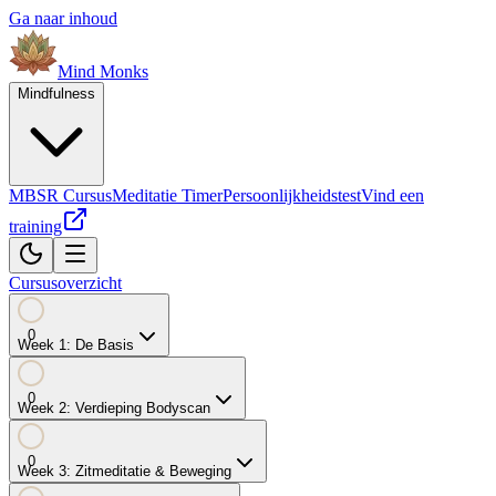
Ga naar inhoud
Mind
Monks
Mindfulness
MBSR Cursus
Meditatie Timer
Persoonlijkheidstest
Vind een
training
Cursusoverzicht
0
Week
1
:
De Basis
0
Week
2
:
Verdieping Bodyscan
0
Week
3
:
Zitmeditatie & Beweging