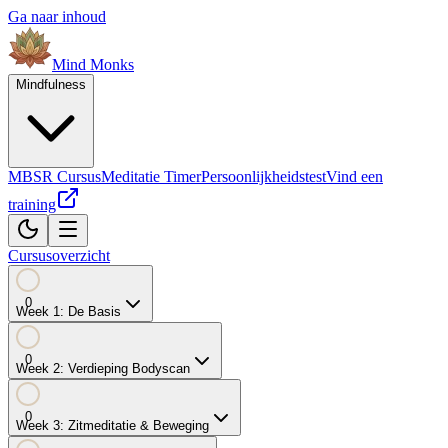
Ga naar inhoud
Mind
Monks
Mindfulness
MBSR Cursus
Meditatie Timer
Persoonlijkheidstest
Vind een
training
Cursusoverzicht
0
Week
1
:
De Basis
0
Week
2
:
Verdieping Bodyscan
0
Week
3
:
Zitmeditatie & Beweging