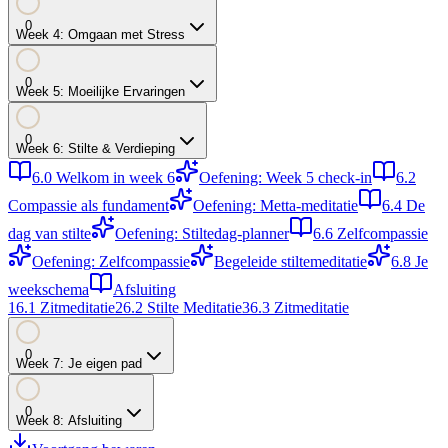
0
Week
4
:
Omgaan met Stress
0
Week
5
:
Moeilijke Ervaringen
0
Week
6
:
Stilte & Verdieping
6.0
Welkom in week 6
Oefening: Week 5 check-in
6.2
Compassie als fundament
Oefening: Metta-meditatie
6.4
De
dag van stilte
Oefening: Stiltedag-planner
6.6
Zelfcompassie
Oefening: Zelfcompassie
Begeleide stiltemeditatie
6.8
Je
weekschema
Afsluiting
1
6.1
Zitmeditatie
2
6.2
Stilte Meditatie
3
6.3
Zitmeditatie
0
Week
7
:
Je eigen pad
0
Week
8
:
Afsluiting