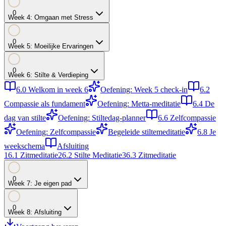
0
Week
4
:
Omgaan met Stress
0
Week
5
:
Moeilijke Ervaringen
0
Week
6
:
Stilte & Verdieping
6.0
Welkom in week 6
Oefening: Week 5 check-in
6.2
Compassie als fundament
Oefening: Metta-meditatie
6.4
De
dag van stilte
Oefening: Stiltedag-planner
6.6
Zelfcompassie
Oefening: Zelfcompassie
Begeleide stiltemeditatie
6.8
Je
weekschema
Afsluiting
1
6.1
Zitmeditatie
2
6.2
Stilte Meditatie
3
6.3
Zitmeditatie
0
Week
7
:
Je eigen pad
0
Week
8
:
Afsluiting