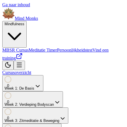
Ga naar inhoud
Mind
Monks
Mindfulness
MBSR Cursus
Meditatie Timer
Persoonlijkheidstest
Vind een
training
Cursusoverzicht
0
Week
1
:
De Basis
0
Week
2
:
Verdieping Bodyscan
0
Week
3
:
Zitmeditatie & Beweging