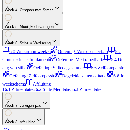
0
Week
4
:
Omgaan met Stress
0
Week
5
:
Moeilijke Ervaringen
0
Week
6
:
Stilte & Verdieping
6.0
Welkom in week 6
Oefening: Week 5 check-in
6.2
Compassie als fundament
Oefening: Metta-meditatie
6.4
De
dag van stilte
Oefening: Stiltedag-planner
6.6
Zelfcompassie
Oefening: Zelfcompassie
Begeleide stiltemeditatie
6.8
Je
weekschema
Afsluiting
1
6.1
Zitmeditatie
2
6.2
Stilte Meditatie
3
6.3
Zitmeditatie
0
Week
7
:
Je eigen pad
0
Week
8
:
Afsluiting