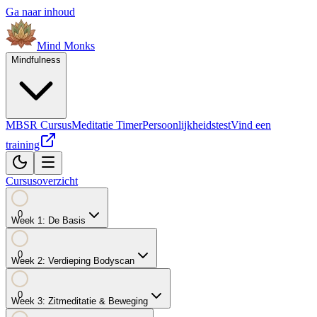
Ga naar inhoud
Mind
Monks
Mindfulness
MBSR Cursus
Meditatie Timer
Persoonlijkheidstest
Vind een
training
Cursusoverzicht
0
Week
1
:
De Basis
0
Week
2
:
Verdieping Bodyscan
0
Week
3
:
Zitmeditatie & Beweging