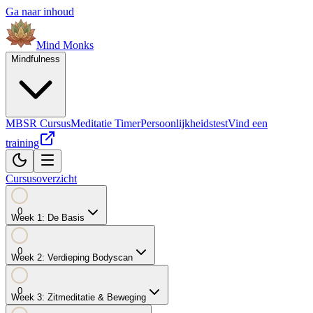
Ga naar inhoud
Mind
Monks
Mindfulness
MBSR Cursus
Meditatie Timer
Persoonlijkheidstest
Vind een
training
Cursusoverzicht
0
Week
1
:
De Basis
0
Week
2
:
Verdieping Bodyscan
0
Week
3
:
Zitmeditatie & Beweging