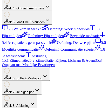
0
Week
4
:
Omgaan met Stress
0
Week
5
:
Moeilijke Ervaringen
5.0
Welkom in week 5
Oefening: Week 4 check-in
5.2
Pijn en lijden
Oefening: Pijn en lijden
Begeleide meditatie
5.4
Acceptatie is geen passiviteit
Oefening: De twee pijlen
5.6
Moeilijke communicatie
Oefening: Communicatie-spiegel
5.8
Je weekschema
Afsluiting
1
5.1
Zitmeditatie
2
5.2
Zitmeditatie: Kijken, Lichaam & Adem
3
5.3
Omgaan met Moeilijke Ervaringen
0
Week
6
:
Stilte & Verdieping
0
Week
7
:
Je eigen pad
0
Week
8
:
Afsluiting