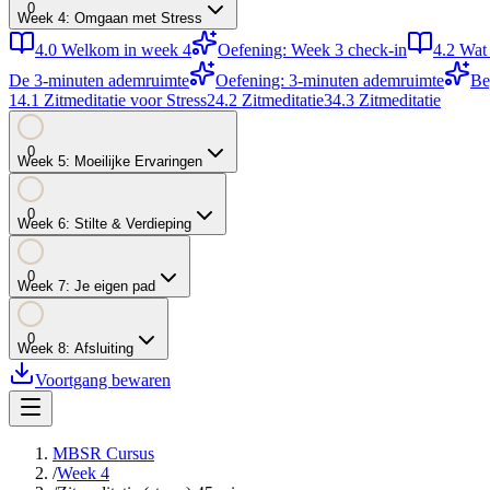
0
Week
4
:
Omgaan met Stress
4.0
Welkom in week 4
Oefening: Week 3 check-in
4.2
Wat 
De 3-minuten ademruimte
Oefening: 3-minuten ademruimte
Be
1
4.1
Zitmeditatie voor Stress
2
4.2
Zitmeditatie
3
4.3
Zitmeditatie
0
Week
5
:
Moeilijke Ervaringen
0
Week
6
:
Stilte & Verdieping
0
Week
7
:
Je eigen pad
0
Week
8
:
Afsluiting
Voortgang bewaren
MBSR Cursus
/
Week 4