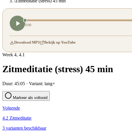
/
Zitmeditatie (stress) 45 min
0:00
Download MP3
Bekijk op YouTube
Week
4
,
4.1
Zitmeditatie (stress) 45 min
Duur:
45:05
· Variant:
lang+
Markeer als voltooid
Volgende
4.2 Zitmeditatie
3 varianten beschikbaar