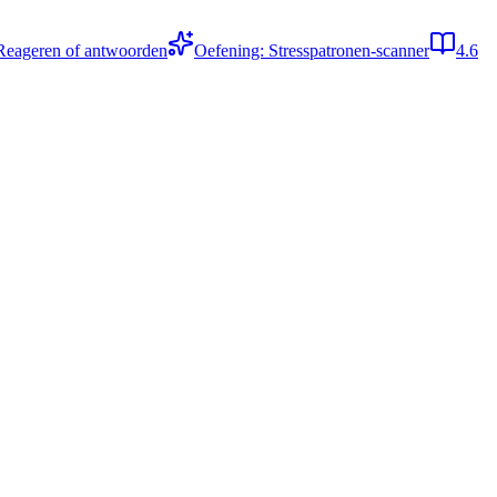
Reageren of antwoorden
Oefening: Stresspatronen-scanner
4.6