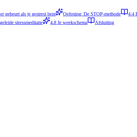
er gebeurt als je gestrest bent
Oefening: De STOP-methode
4.4
geleide stressmeditatie
4.8
Je weekschema
Afsluiting