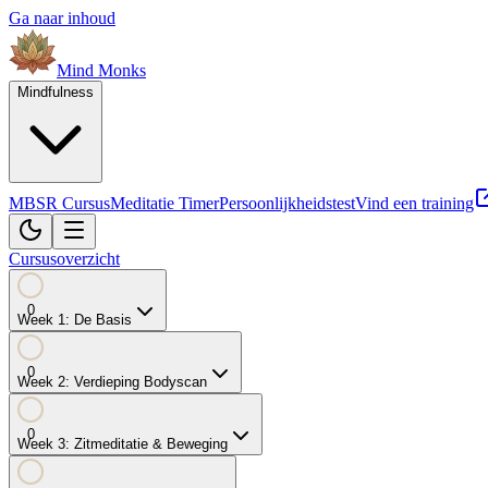
Ga naar inhoud
Mind
Monks
Mindfulness
MBSR Cursus
Meditatie Timer
Persoonlijkheidstest
Vind een training
Cursusoverzicht
0
Week
1
:
De Basis
0
Week
2
:
Verdieping Bodyscan
0
Week
3
:
Zitmeditatie & Beweging