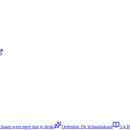
ichaam weet meer dan je denkt
Oefening: De lichaamskaart
3.4
B