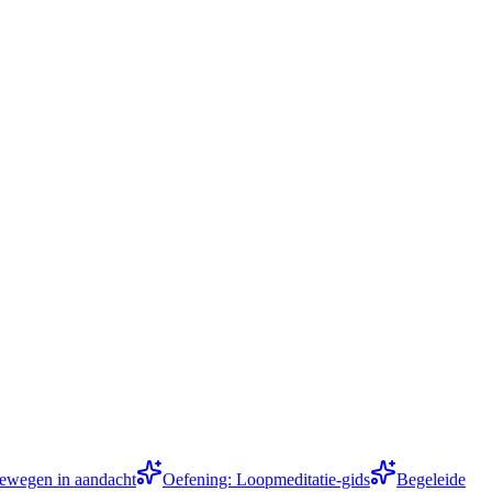
ewegen in aandacht
Oefening: Loopmeditatie-gids
Begeleide