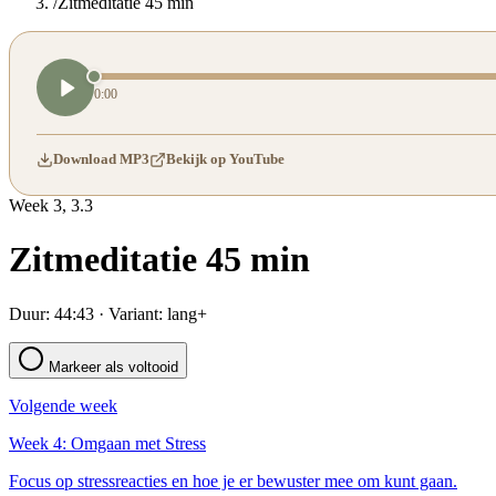
/
Zitmeditatie 45 min
0:00
Download MP3
Bekijk op YouTube
Week
3
,
3.3
Zitmeditatie 45 min
Duur:
44:43
· Variant:
lang+
Markeer als voltooid
Volgende week
Week 4: Omgaan met Stress
Focus op stressreacties en hoe je er bewuster mee om kunt gaan.