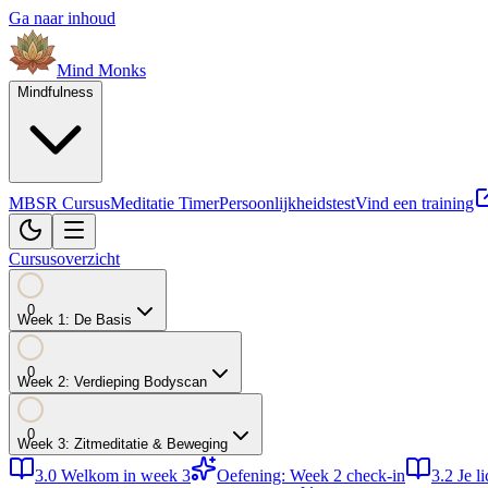
Ga naar inhoud
Mind
Monks
Mindfulness
MBSR Cursus
Meditatie Timer
Persoonlijkheidstest
Vind een training
Cursusoverzicht
0
Week
1
:
De Basis
0
Week
2
:
Verdieping Bodyscan
0
Week
3
:
Zitmeditatie & Beweging
3.0
Welkom in week 3
Oefening: Week 2 check-in
3.2
Je l