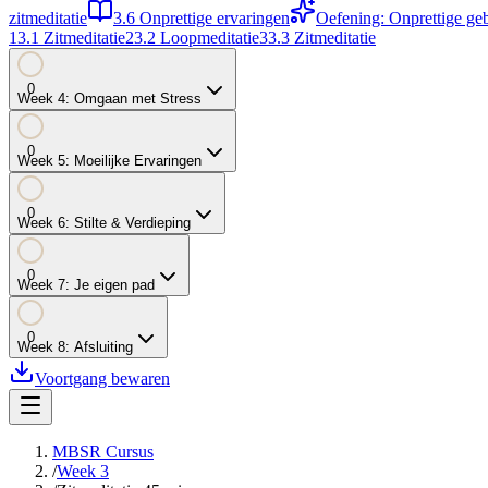
zitmeditatie
3.6
Onprettige ervaringen
Oefening: Onprettige ge
1
3.1
Zitmeditatie
2
3.2
Loopmeditatie
3
3.3
Zitmeditatie
0
Week
4
:
Omgaan met Stress
0
Week
5
:
Moeilijke Ervaringen
0
Week
6
:
Stilte & Verdieping
0
Week
7
:
Je eigen pad
0
Week
8
:
Afsluiting
Voortgang bewaren
MBSR Cursus
/
Week 3