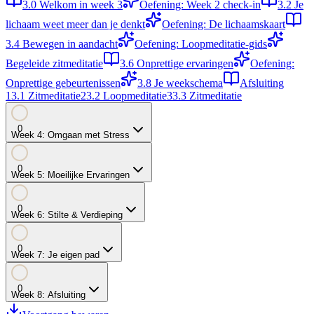
3.0
Welkom in week 3
Oefening: Week 2 check-in
3.2
Je
lichaam weet meer dan je denkt
Oefening: De lichaamskaart
3.4
Bewegen in aandacht
Oefening: Loopmeditatie-gids
Begeleide zitmeditatie
3.6
Onprettige ervaringen
Oefening:
Onprettige gebeurtenissen
3.8
Je weekschema
Afsluiting
1
3.1
Zitmeditatie
2
3.2
Loopmeditatie
3
3.3
Zitmeditatie
0
Week
4
:
Omgaan met Stress
0
Week
5
:
Moeilijke Ervaringen
0
Week
6
:
Stilte & Verdieping
0
Week
7
:
Je eigen pad
0
Week
8
:
Afsluiting