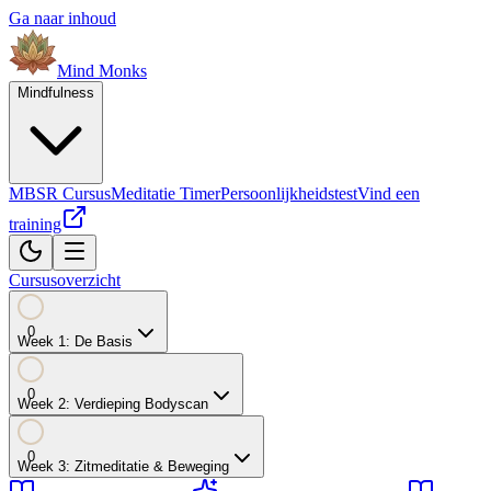
Ga naar inhoud
Mind
Monks
Mindfulness
MBSR Cursus
Meditatie Timer
Persoonlijkheidstest
Vind een
training
Cursusoverzicht
0
Week
1
:
De Basis
0
Week
2
:
Verdieping Bodyscan
0
Week
3
:
Zitmeditatie & Beweging