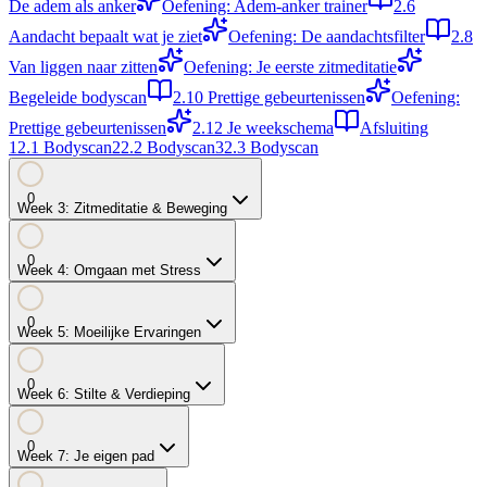
De adem als anker
Oefening: Adem-anker trainer
2.6
Aandacht bepaalt wat je ziet
Oefening: De aandachtsfilter
2.8
Van liggen naar zitten
Oefening: Je eerste zitmeditatie
Begeleide bodyscan
2.10
Prettige gebeurtenissen
Oefening:
Prettige gebeurtenissen
2.12
Je weekschema
Afsluiting
1
2.1
Bodyscan
2
2.2
Bodyscan
3
2.3
Bodyscan
0
Week
3
:
Zitmeditatie & Beweging
0
Week
4
:
Omgaan met Stress
0
Week
5
:
Moeilijke Ervaringen
0
Week
6
:
Stilte & Verdieping
0
Week
7
:
Je eigen pad