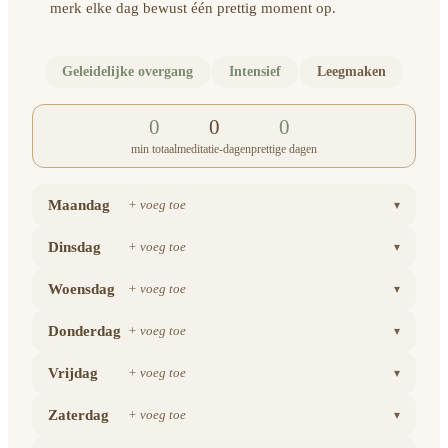
merk elke dag bewust één prettig moment op.
Geleidelijke overgang
Intensief
Leegmaken
0
0
0
min totaal
meditatie-dagen
prettige dagen
Maandag
+ voeg toe
▾
Dinsdag
+ voeg toe
▾
Woensdag
+ voeg toe
▾
Donderdag
+ voeg toe
▾
Vrijdag
+ voeg toe
▾
Zaterdag
+ voeg toe
▾