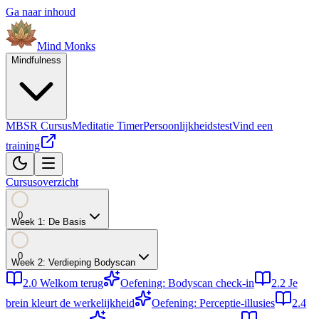
Ga naar inhoud
Mind
Monks
Mindfulness
MBSR Cursus
Meditatie Timer
Persoonlijkheidstest
Vind een
training
Cursusoverzicht
0
Week
1
:
De Basis
0
Week
2
:
Verdieping Bodyscan
2.0
Welkom terug
Oefening: Bodyscan check-in
2.2
Je
brein kleurt de werkelijkheid
Oefening: Perceptie-illusies
2.4