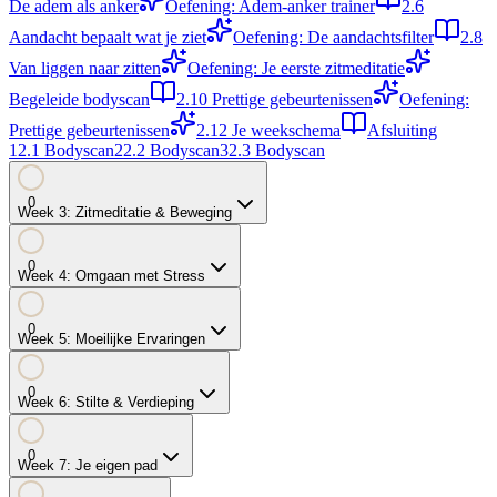
De adem als anker
Oefening: Adem-anker trainer
2.6
Aandacht bepaalt wat je ziet
Oefening: De aandachtsfilter
2.8
Van liggen naar zitten
Oefening: Je eerste zitmeditatie
Begeleide bodyscan
2.10
Prettige gebeurtenissen
Oefening:
Prettige gebeurtenissen
2.12
Je weekschema
Afsluiting
1
2.1
Bodyscan
2
2.2
Bodyscan
3
2.3
Bodyscan
0
Week
3
:
Zitmeditatie & Beweging
0
Week
4
:
Omgaan met Stress
0
Week
5
:
Moeilijke Ervaringen
0
Week
6
:
Stilte & Verdieping
0
Week
7
:
Je eigen pad