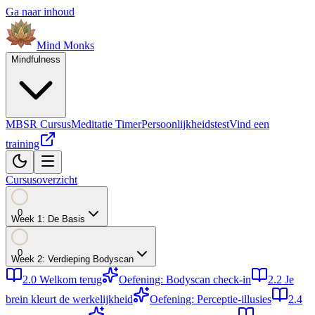
Ga naar inhoud
Mind
Monks
Mindfulness
MBSR Cursus
Meditatie Timer
Persoonlijkheidstest
Vind een
training
Cursusoverzicht
0
Week
1
:
De Basis
0
Week
2
:
Verdieping Bodyscan
2.0
Welkom terug
Oefening: Bodyscan check-in
2.2
Je
brein kleurt de werkelijkheid
Oefening: Perceptie-illusies
2.4