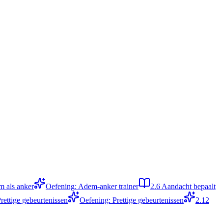
m als anker
Oefening: Adem-anker trainer
2.6
Aandacht bepaalt
rettige gebeurtenissen
Oefening: Prettige gebeurtenissen
2.12