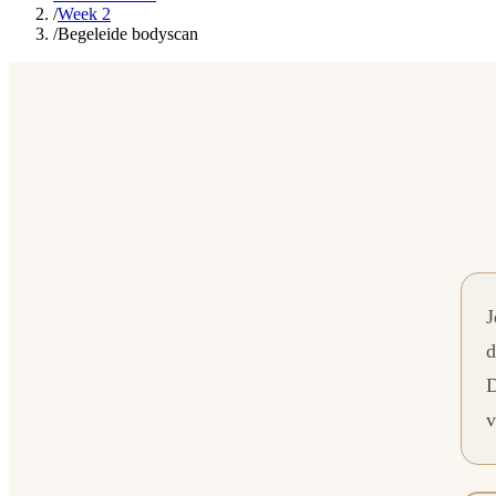
/
Week 2
/
Begeleide bodyscan
J
d
D
v