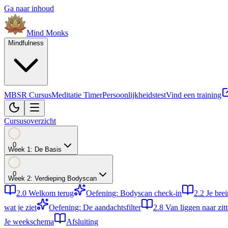
Ga naar inhoud
Mind
Monks
Mindfulness
MBSR Cursus
Meditatie Timer
Persoonlijkheidstest
Vind een training
Cursusoverzicht
0
Week
1
:
De Basis
0
Week
2
:
Verdieping Bodyscan
2.0
Welkom terug
Oefening: Bodyscan check-in
2.2
Je bre
wat je ziet
Oefening: De aandachtsfilter
2.8
Van liggen naar zit
Je weekschema
Afsluiting