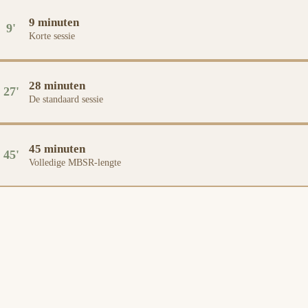
9 minuten
9
'
Korte sessie
28 minuten
27
'
De standaard sessie
45 minuten
45
'
Volledige MBSR-lengte