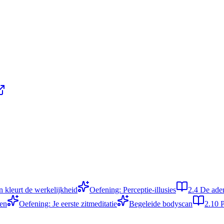
in kleurt de werkelijkheid
Oefening: Perceptie-illusies
2.4
De ade
ten
Oefening: Je eerste zitmeditatie
Begeleide bodyscan
2.10
P