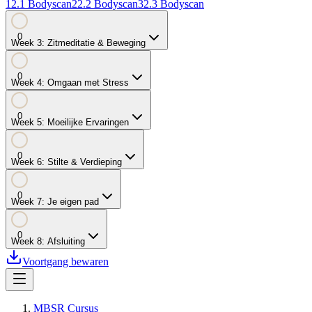
1
2.1
Bodyscan
2
2.2
Bodyscan
3
2.3
Bodyscan
0
Week
3
:
Zitmeditatie & Beweging
0
Week
4
:
Omgaan met Stress
0
Week
5
:
Moeilijke Ervaringen
0
Week
6
:
Stilte & Verdieping
0
Week
7
:
Je eigen pad
0
Week
8
:
Afsluiting
Voortgang bewaren
MBSR Cursus