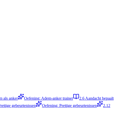
m als anker
Oefening: Adem-anker trainer
2.6
Aandacht bepaalt
rettige gebeurtenissen
Oefening: Prettige gebeurtenissen
2.12