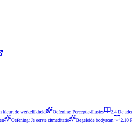
in kleurt de werkelijkheid
Oefening: Perceptie-illusies
2.4
De ade
ten
Oefening: Je eerste zitmeditatie
Begeleide bodyscan
2.10
P