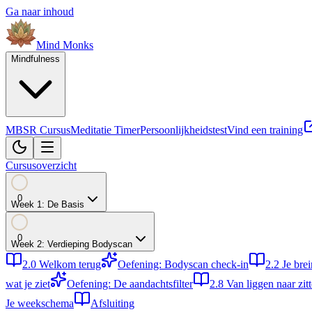
Ga naar inhoud
Mind
Monks
Mindfulness
MBSR Cursus
Meditatie Timer
Persoonlijkheidstest
Vind een training
Cursusoverzicht
0
Week
1
:
De Basis
0
Week
2
:
Verdieping Bodyscan
2.0
Welkom terug
Oefening: Bodyscan check-in
2.2
Je bre
wat je ziet
Oefening: De aandachtsfilter
2.8
Van liggen naar zit
Je weekschema
Afsluiting