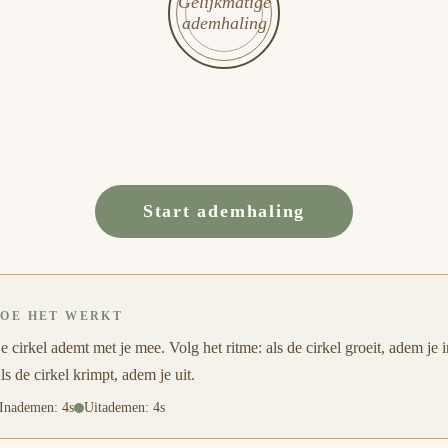
Gelijkmatige
ademhaling
Start ademhaling
OE HET WERKT
e cirkel ademt met je mee. Volg het ritme: als de cirkel groeit, adem je i
ls de cirkel krimpt, adem je uit.
Inademen
:
4
s
Uitademen
:
4
s