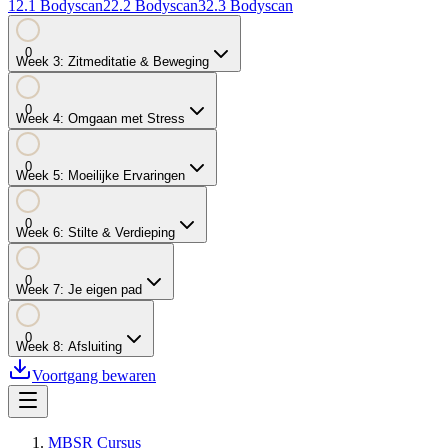
1
2.1
Bodyscan
2
2.2
Bodyscan
3
2.3
Bodyscan
0
Week
3
:
Zitmeditatie & Beweging
0
Week
4
:
Omgaan met Stress
0
Week
5
:
Moeilijke Ervaringen
0
Week
6
:
Stilte & Verdieping
0
Week
7
:
Je eigen pad
0
Week
8
:
Afsluiting
Voortgang bewaren
MBSR Cursus