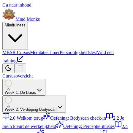
Ga naar inhoud
Mind
Monks
Mindfulness
MBSR Cursus
Meditatie Timer
Persoonlijkheidstest
Vind een
training
Cursusoverzicht
0
Week
1
:
De Basis
0
Week
2
:
Verdieping Bodyscan
2.0
Welkom terug
Oefening: Bodyscan check-in
2.2
Je
brein kleurt de werkelijkheid
Oefening: Perceptie-illusies
2.4