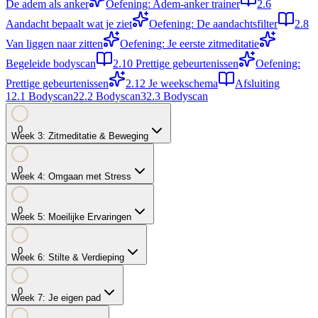
De adem als anker
Oefening: Adem-anker trainer
2.6
Aandacht bepaalt wat je ziet
Oefening: De aandachtsfilter
2.8
Van liggen naar zitten
Oefening: Je eerste zitmeditatie
Begeleide bodyscan
2.10
Prettige gebeurtenissen
Oefening:
Prettige gebeurtenissen
2.12
Je weekschema
Afsluiting
1
2.1
Bodyscan
2
2.2
Bodyscan
3
2.3
Bodyscan
0
Week
3
:
Zitmeditatie & Beweging
0
Week
4
:
Omgaan met Stress
0
Week
5
:
Moeilijke Ervaringen
0
Week
6
:
Stilte & Verdieping
0
Week
7
:
Je eigen pad