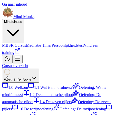
Ga naar inhoud
Mind
Monks
Mindfulness
MBSR Cursus
Meditatie Timer
Persoonlijkheidstest
Vind een
training
Cursusoverzicht
0
Week
1
:
De Basis
1.0
Welkom
1.1
Wat is mindfulness?
Oefening: Wat is
mindfulness?
1.2
De automatische piloot
Oefening: De
automatische piloot
1.4
De zeven pijlers
Oefening: De zeven
pijlers
1.6
De rozijnoefening
Oefening: De rozijnoefening