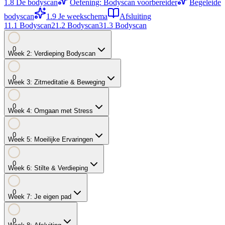
1.8
De bodyscan
Oefening: Bodyscan voorbereider
Begeleide
bodyscan
1.9
Je weekschema
Afsluiting
1
1.1
Bodyscan
2
1.2
Bodyscan
3
1.3
Bodyscan
0
Week
2
:
Verdieping Bodyscan
0
Week
3
:
Zitmeditatie & Beweging
0
Week
4
:
Omgaan met Stress
0
Week
5
:
Moeilijke Ervaringen
0
Week
6
:
Stilte & Verdieping
0
Week
7
:
Je eigen pad
0