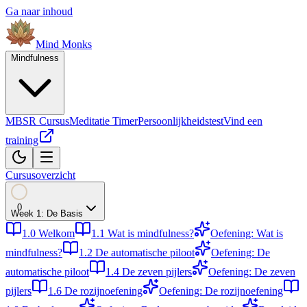
Ga naar inhoud
Mind
Monks
Mindfulness
MBSR Cursus
Meditatie Timer
Persoonlijkheidstest
Vind een
training
Cursusoverzicht
0
Week
1
:
De Basis
1.0
Welkom
1.1
Wat is mindfulness?
Oefening: Wat is
mindfulness?
1.2
De automatische piloot
Oefening: De
automatische piloot
1.4
De zeven pijlers
Oefening: De zeven
pijlers
1.6
De rozijnoefening
Oefening: De rozijnoefening