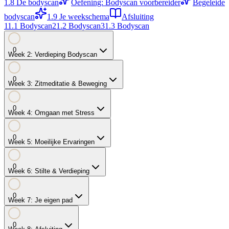
1.8
De bodyscan
Oefening: Bodyscan voorbereider
Begeleide
bodyscan
1.9
Je weekschema
Afsluiting
1
1.1
Bodyscan
2
1.2
Bodyscan
3
1.3
Bodyscan
0
Week
2
:
Verdieping Bodyscan
0
Week
3
:
Zitmeditatie & Beweging
0
Week
4
:
Omgaan met Stress
0
Week
5
:
Moeilijke Ervaringen
0
Week
6
:
Stilte & Verdieping
0
Week
7
:
Je eigen pad
0