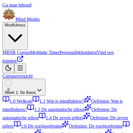
Ga naar inhoud
Mind
Monks
Mindfulness
MBSR Cursus
Meditatie Timer
Persoonlijkheidstest
Vind een
training
Cursusoverzicht
0
Week
1
:
De Basis
1.0
Welkom
1.1
Wat is mindfulness?
Oefening: Wat is
mindfulness?
1.2
De automatische piloot
Oefening: De
automatische piloot
1.4
De zeven pijlers
Oefening: De zeven
pijlers
1.6
De rozijnoefening
Oefening: De rozijnoefening