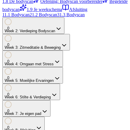
1.8
De bodyscan
Oefening: Bodyscan voorbereider
Begeleide
bodyscan
1.9
Je weekschema
Afsluiting
1
1.1
Bodyscan
2
1.2
Bodyscan
3
1.3
Bodyscan
0
Week
2
:
Verdieping Bodyscan
0
Week
3
:
Zitmeditatie & Beweging
0
Week
4
:
Omgaan met Stress
0
Week
5
:
Moeilijke Ervaringen
0
Week
6
:
Stilte & Verdieping
0
Week
7
:
Je eigen pad
0