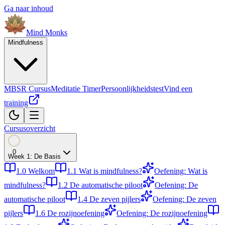
Ga naar inhoud
Mind
Monks
Mindfulness
MBSR Cursus
Meditatie Timer
Persoonlijkheidstest
Vind een
training
Cursusoverzicht
0
Week
1
:
De Basis
1.0
Welkom
1.1
Wat is mindfulness?
Oefening: Wat is
mindfulness?
1.2
De automatische piloot
Oefening: De
automatische piloot
1.4
De zeven pijlers
Oefening: De zeven
pijlers
1.6
De rozijnoefening
Oefening: De rozijnoefening