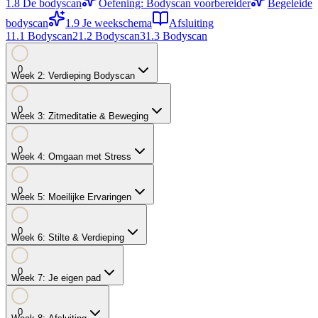
1.8
De bodyscan
Oefening: Bodyscan voorbereider
Begeleide
bodyscan
1.9
Je weekschema
Afsluiting
1
1.1
Bodyscan
2
1.2
Bodyscan
3
1.3
Bodyscan
0
Week
2
:
Verdieping Bodyscan
0
Week
3
:
Zitmeditatie & Beweging
0
Week
4
:
Omgaan met Stress
0
Week
5
:
Moeilijke Ervaringen
0
Week
6
:
Stilte & Verdieping
0
Week
7
:
Je eigen pad
0