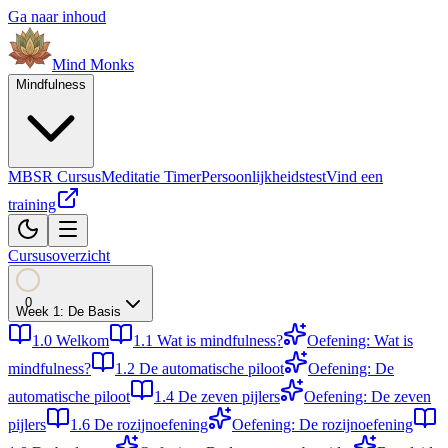
Ga naar inhoud
Mind
Monks
Mindfulness
MBSR Cursus
Meditatie Timer
Persoonlijkheidstest
Vind een
training
Cursusoverzicht
0
Week
1
:
De Basis
1.0
Welkom
1.1
Wat is mindfulness?
Oefening: Wat is
mindfulness?
1.2
De automatische piloot
Oefening: De
automatische piloot
1.4
De zeven pijlers
Oefening: De zeven
pijlers
1.6
De rozijnoefening
Oefening: De rozijnoefening