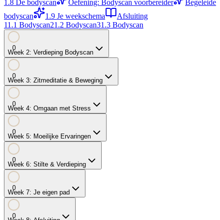
1.8
De bodyscan
Oefening: Bodyscan voorbereider
Begeleide
bodyscan
1.9
Je weekschema
Afsluiting
1
1.1
Bodyscan
2
1.2
Bodyscan
3
1.3
Bodyscan
0
Week
2
:
Verdieping Bodyscan
0
Week
3
:
Zitmeditatie & Beweging
0
Week
4
:
Omgaan met Stress
0
Week
5
:
Moeilijke Ervaringen
0
Week
6
:
Stilte & Verdieping
0
Week
7
:
Je eigen pad
0