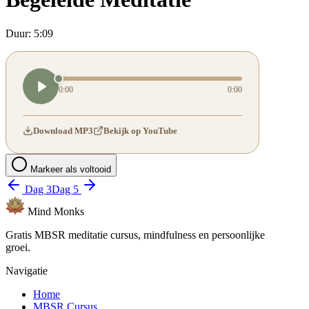
Duur:
5:09
0:00
0:00
Download MP3
Bekijk op YouTube
Markeer als voltooid
Dag
3
Dag
5
Mind
Monks
Gratis MBSR meditatie cursus, mindfulness en persoonlijke
groei.
Navigatie
Home
MBSR Cursus