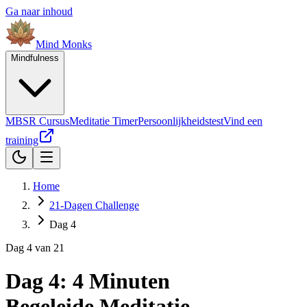
Ga naar inhoud
Mind
Monks
Mindfulness
MBSR Cursus
Meditatie Timer
Persoonlijkheidstest
Vind een
training
Home
21-Dagen Challenge
Dag 4
Dag
4
van 21
Dag 4: 4 Minuten
Begeleide Meditatie