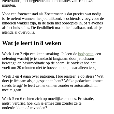
Nederlands, met begeleide audiomeditaties van 10 tot 45
minuten.
Voor een forenzenstad als Zoetermeer is dat precies wat nodig
is. Je oefent wanneer het jou uitkomt: 's ochtends vroeg voor de
kinderen wakker zijn, in de trein met oordopjes in, of 's avonds
als het huis stil is. De flexibiliteit maakt het haalbaar, ook als je
agenda al overvol is.
Wat je leert in 8 weken
Week 1 en 2 zijn een kennismaking. Je leert de
bodyscan
, een
oefening waarbij je je aandacht langzaam door je lichaam
beweegt, en basismeditatie op de adem. Je ontdekt hoe het
voelt om 20 minuten niet te hoeven doen, maar alleen te zijn.
Week 3 en 4 gaan over patronen. Hoe reageer je op stress? Wat
doet je lichaam als je gespannen bent? Welke gedachten komen
steeds terug? Je leert ze herkennen zonder er automatisch in
mee te gaan.
Week 5 en 6 richten zich op moeilijke emoties. Frustratie,
angst, verdriet, hoe kun je ermee zijn zonder ze te
onderdrukken of te voeden?