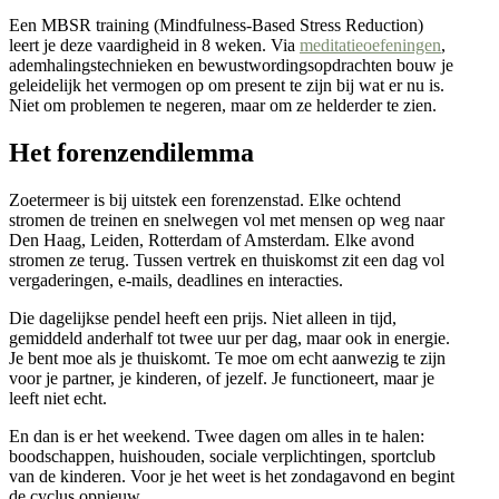
Een MBSR training (Mindfulness-Based Stress Reduction)
leert je deze vaardigheid in 8 weken. Via
meditatieoefeningen
,
ademhalingstechnieken en bewustwordingsopdrachten bouw je
geleidelijk het vermogen op om present te zijn bij wat er nu is.
Niet om problemen te negeren, maar om ze helderder te zien.
Het forenzendilemma
Zoetermeer is bij uitstek een forenzenstad. Elke ochtend
stromen de treinen en snelwegen vol met mensen op weg naar
Den Haag, Leiden, Rotterdam of Amsterdam. Elke avond
stromen ze terug. Tussen vertrek en thuiskomst zit een dag vol
vergaderingen, e-mails, deadlines en interacties.
Die dagelijkse pendel heeft een prijs. Niet alleen in tijd,
gemiddeld anderhalf tot twee uur per dag, maar ook in energie.
Je bent moe als je thuiskomt. Te moe om echt aanwezig te zijn
voor je partner, je kinderen, of jezelf. Je functioneert, maar je
leeft niet echt.
En dan is er het weekend. Twee dagen om alles in te halen:
boodschappen, huishouden, sociale verplichtingen, sportclub
van de kinderen. Voor je het weet is het zondagavond en begint
de cyclus opnieuw.