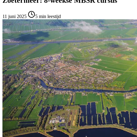
Zoetermeer: 8-weekse MBSR cursus
11 juni 2025
5
min leestijd