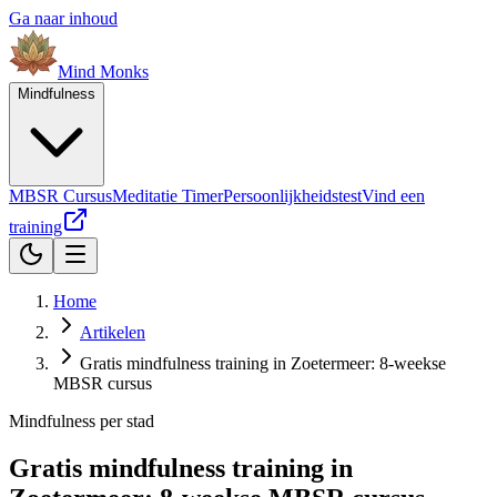
Ga naar inhoud
Mind
Monks
Mindfulness
MBSR Cursus
Meditatie Timer
Persoonlijkheidstest
Vind een
training
Home
Artikelen
Gratis mindfulness training in Zoetermeer: 8-weekse
MBSR cursus
Mindfulness per stad
Gratis mindfulness training in