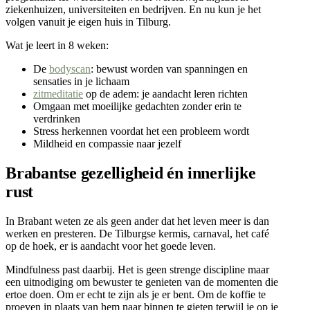
ziekenhuizen, universiteiten en bedrijven. En nu kun je het
volgen vanuit je eigen huis in Tilburg.
Wat je leert in 8 weken:
De
bodyscan
: bewust worden van spanningen en
sensaties in je lichaam
zitmeditatie
op de adem: je aandacht leren richten
Omgaan met moeilijke gedachten zonder erin te
verdrinken
Stress herkennen voordat het een probleem wordt
Mildheid en compassie naar jezelf
Brabantse gezelligheid én innerlijke
rust
In Brabant weten ze als geen ander dat het leven meer is dan
werken en presteren. De Tilburgse kermis, carnaval, het café
op de hoek, er is aandacht voor het goede leven.
Mindfulness past daarbij. Het is geen strenge discipline maar
een uitnodiging om bewuster te genieten van de momenten die
ertoe doen. Om er echt te zijn als je er bent. Om de koffie te
proeven in plaats van hem naar binnen te gieten terwijl je op je