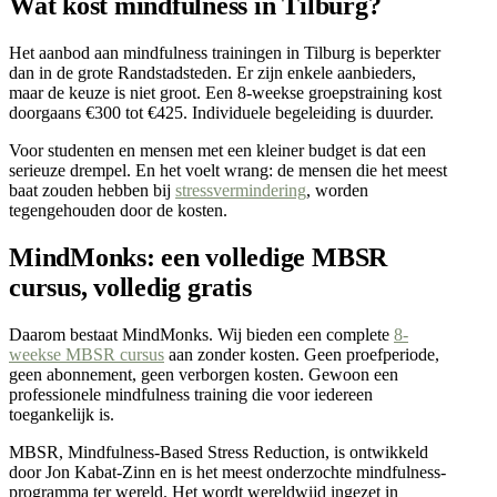
Wat kost mindfulness in Tilburg?
Het aanbod aan mindfulness trainingen in Tilburg is beperkter
dan in de grote Randstadsteden. Er zijn enkele aanbieders,
maar de keuze is niet groot. Een 8-weekse groepstraining kost
doorgaans €300 tot €425. Individuele begeleiding is duurder.
Voor studenten en mensen met een kleiner budget is dat een
serieuze drempel. En het voelt wrang: de mensen die het meest
baat zouden hebben bij
stressvermindering
, worden
tegengehouden door de kosten.
MindMonks: een volledige MBSR
cursus, volledig gratis
Daarom bestaat MindMonks. Wij bieden een complete
8-
weekse MBSR cursus
aan zonder kosten. Geen proefperiode,
geen abonnement, geen verborgen kosten. Gewoon een
professionele mindfulness training die voor iedereen
toegankelijk is.
MBSR, Mindfulness-Based Stress Reduction, is ontwikkeld
door Jon Kabat-Zinn en is het meest onderzochte mindfulness-
programma ter wereld. Het wordt wereldwijd ingezet in