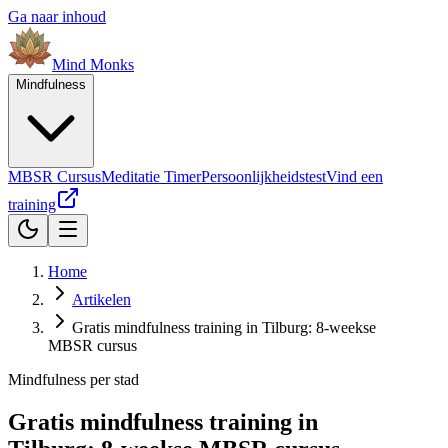
Ga naar inhoud
Mind
Monks
Mindfulness
MBSR Cursus
Meditatie Timer
Persoonlijkheidstest
Vind een
training
Home
Artikelen
Gratis mindfulness training in Tilburg: 8-weekse
MBSR cursus
Mindfulness per stad
Gratis mindfulness training in