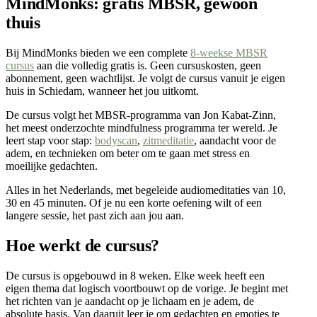
MindMonks: gratis MBSR, gewoon
thuis
Bij MindMonks bieden we een complete
8-weekse MBSR
cursus
aan die volledig gratis is. Geen cursuskosten, geen
abonnement, geen wachtlijst. Je volgt de cursus vanuit je eigen
huis in Schiedam, wanneer het jou uitkomt.
De cursus volgt het MBSR-programma van Jon Kabat-Zinn,
het meest onderzochte mindfulness programma ter wereld. Je
leert stap voor stap:
bodyscan
,
zitmeditatie
, aandacht voor de
adem, en technieken om beter om te gaan met stress en
moeilijke gedachten.
Alles in het Nederlands, met begeleide audiomeditaties van 10,
30 en 45 minuten. Of je nu een korte oefening wilt of een
langere sessie, het past zich aan jou aan.
Hoe werkt de cursus?
De cursus is opgebouwd in 8 weken. Elke week heeft een
eigen thema dat logisch voortbouwt op de vorige. Je begint met
het richten van je aandacht op je lichaam en je adem, de
absolute basis. Van daaruit leer je om gedachten en emoties te