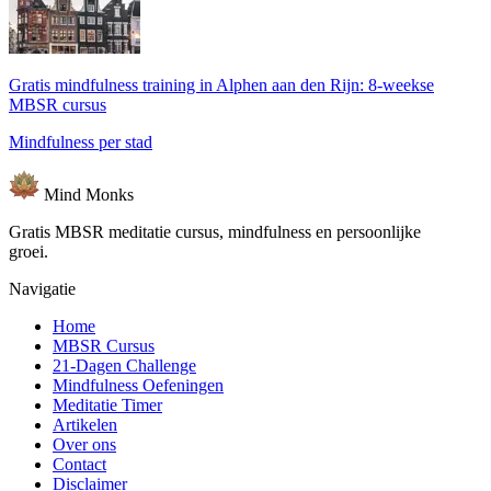
Gratis mindfulness training in Alphen aan den Rijn: 8-weekse
MBSR cursus
Mindfulness per stad
Mind
Monks
Gratis MBSR meditatie cursus, mindfulness en persoonlijke
groei.
Navigatie
Home
MBSR Cursus
21-Dagen Challenge
Mindfulness Oefeningen
Meditatie Timer
Artikelen
Over ons
Contact
Disclaimer