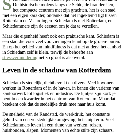
S
De historische molens langs de Schie, de brandersijen,
het compacte centrum met zijn grachten, het is een stad
met een eigen karakter, ondanks dat het ingeklemd ligt tussen
Rotterdam en Vlaardingen. Schiedam is niet Rotterdam, en
Schiedammers zijn de eersten om je dat te vertellen.
Maar die eigenheid heeft ook een praktische kant. Schiedam is
een stad die voor veel voorzieningen leunt op de grotere buren.
En op het gebied van mindfulness is dat niet anders: het aanbod
in Schiedam zelf is klein, terwijl de behoefte aan
stressvermindering
net zo groot is als overal.
Leven in de schaduw van Rotterdam
Schiedam is stedelijk, dichtbevolkt en divers. Veel inwoners
werken in Rotterdam of in de haven, in banen die variëren van
kantoorwerk tot logistiek en industrie. De lijntjes zijn kort: je
bent in een kwartier in het centrum van Rotterdam. Maar dat
betekent ook dat de stedelijke druk mee naar huis komt.
De snelheid van de Randstad, de werkdruk, het constante
geluid van een verstedelijkte omgeving, het sluipt erin. Veel
Schiedammers leven in een ritme van werken, reizen,
huishouden, slapen. Momenten van echte stilte zijn schaars.