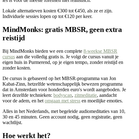
les is voor de meeste forensen niet realistisch.
Lokale alternatieven kosten €300 tot €450, als ze er zijn.
Individuele sessies lopen op tot €120 per keer.
MindMonks: gratis MBSR, geen extra
reistijd
Bij MindMonks bieden we een complete
8-weekse MBSR
cursus
aan die volledig gratis is. Je volgt de cursus vanuit je
eigen huis in Purmerend, op je eigen tempo, zonder reistijd en
zonder kosten.
De cursus is gebaseerd op het MBSR-programma van Jon
Kabat-Zinn, hetzelfde wetenschappelijk bewezen programma
dat in Amsterdam voor honderden euro's wordt aangeboden. Je
leert dezelfde technieken:
bodyscan
,
zitmeditatie
, aandacht
voor de adem, en het
omgaan met stress
en moeilijke emoties.
Alles in het Nederlands, met begeleide audiomeditaties van 10,
30 en 45 minuten. Geen account nodig, geen registratie, geen
wachtlijst.
Hoe werkt het?