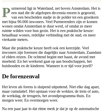
P
urmerend ligt in Waterland, net boven Amsterdam. Het is
een stad die de afgelopen decennia enorm is gegroeid,
van een bescheiden stadje in de polder tot een groeikern
met bijna 90.000 inwoners. Veel Purmerenders zijn er komen
wonen omdat Amsterdam te duur werd, of omdat ze meer
ruimte wilden voor hun gezin. Het is een praktische keuze:
betaalbaar wonen, redelijke verbinding met de stad, en meer
vierkante meters.
Maar die praktische keuze heeft ook een keerzijde. Veel
inwoners zijn forensen die dagelijks naar Amsterdam, Zaandam
of elders reizen. De ochtend begint met haast, de avond met
moeheid. En het weekend gaat op aan boodschappen, het
huishouden en de kinderen. Wanneer is er tijd voor jezelf?
De forenzenval
Het leven als forens is sluipend uitputtend. Niet elke dag apart,
maar cumulatief. Het opstaan voor de wekker, de trein of auto,
de werkdag, de terugreis, het avondprogramma thuis. En
morgen weer. En overmorgen weer.
Na een paar jaar in dat ritme merk je dat je op de automatische