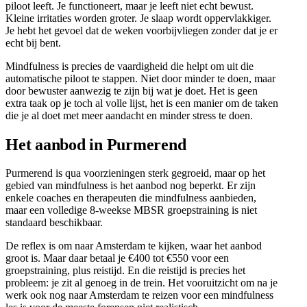
piloot leeft. Je functioneert, maar je leeft niet echt bewust.
Kleine irritaties worden groter. Je slaap wordt oppervlakkiger.
Je hebt het gevoel dat de weken voorbijvliegen zonder dat je er
echt bij bent.
Mindfulness is precies de vaardigheid die helpt om uit die
automatische piloot te stappen. Niet door minder te doen, maar
door bewuster aanwezig te zijn bij wat je doet. Het is geen
extra taak op je toch al volle lijst, het is een manier om de taken
die je al doet met meer aandacht en minder stress te doen.
Het aanbod in Purmerend
Purmerend is qua voorzieningen sterk gegroeid, maar op het
gebied van mindfulness is het aanbod nog beperkt. Er zijn
enkele coaches en therapeuten die mindfulness aanbieden,
maar een volledige 8-weekse MBSR groepstraining is niet
standaard beschikbaar.
De reflex is om naar Amsterdam te kijken, waar het aanbod
groot is. Maar daar betaal je €400 tot €550 voor een
groepstraining, plus reistijd. En die reistijd is precies het
probleem: je zit al genoeg in de trein. Het vooruitzicht om na je
werk ook nog naar Amsterdam te reizen voor een mindfulness