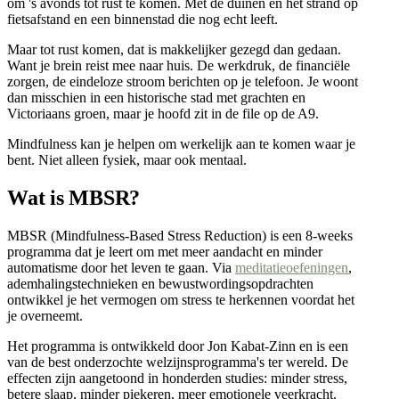
om 's avonds tot rust te komen. Met de duinen en het strand op
fietsafstand en een binnenstad die nog echt leeft.
Maar tot rust komen, dat is makkelijker gezegd dan gedaan.
Want je brein reist mee naar huis. De werkdruk, de financiële
zorgen, de eindeloze stroom berichten op je telefoon. Je woont
dan misschien in een historische stad met grachten en
Victoriaans groen, maar je hoofd zit in de file op de A9.
Mindfulness kan je helpen om werkelijk aan te komen waar je
bent. Niet alleen fysiek, maar ook mentaal.
Wat is MBSR?
MBSR (Mindfulness-Based Stress Reduction) is een 8-weeks
programma dat je leert om met meer aandacht en minder
automatisme door het leven te gaan. Via
meditatieoefeningen
,
ademhalingstechnieken en bewustwordingsopdrachten
ontwikkel je het vermogen om stress te herkennen voordat het
je overneemt.
Het programma is ontwikkeld door Jon Kabat-Zinn en is een
van de best onderzochte welzijnsprogramma's ter wereld. De
effecten zijn aangetoond in honderden studies: minder stress,
betere slaap, minder piekeren, meer emotionele veerkracht.