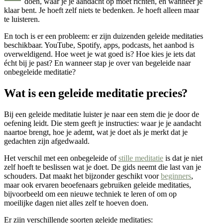
doen, waar je je aandacht op moet richten, en wanneer je
klaar bent. Je hoeft zelf niets te bedenken. Je hoeft alleen maar
te luisteren.
En toch is er een probleem: er zijn duizenden geleide meditaties
beschikbaar. YouTube, Spotify, apps, podcasts, het aanbod is
overweldigend. Hoe weet je wat goed is? Hoe kies je iets dat
écht bij je past? En wanneer stap je over van begeleide naar
onbegeleide meditatie?
Wat is een geleide meditatie precies?
Bij een geleide meditatie luister je naar een stem die je door de
oefening leidt. Die stem geeft je instructies: waar je je aandacht
naartoe brengt, hoe je ademt, wat je doet als je merkt dat je
gedachten zijn afgedwaald.
Het verschil met een onbegeleide of
stille meditatie
is dat je niet
zelf hoeft te beslissen wat je doet. De gids neemt die last van je
schouders. Dat maakt het bijzonder geschikt voor
beginners
,
maar ook ervaren beoefenaars gebruiken geleide meditaties,
bijvoorbeeld om een nieuwe techniek te leren of om op
moeilijke dagen niet alles zelf te hoeven doen.
Er zijn verschillende soorten geleide meditaties: