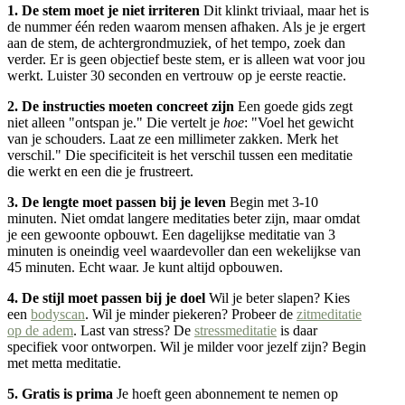
1. De stem moet je niet irriteren
Dit klinkt triviaal, maar het is
de nummer één reden waarom mensen afhaken. Als je je ergert
aan de stem, de achtergrondmuziek, of het tempo, zoek dan
verder. Er is geen objectief beste stem, er is alleen wat voor jou
werkt. Luister 30 seconden en vertrouw op je eerste reactie.
2. De instructies moeten concreet zijn
Een goede gids zegt
niet alleen "ontspan je." Die vertelt je
hoe
: "Voel het gewicht
van je schouders. Laat ze een millimeter zakken. Merk het
verschil." Die specificiteit is het verschil tussen een meditatie
die werkt en een die je frustreert.
3. De lengte moet passen bij je leven
Begin met 3-10
minuten. Niet omdat langere meditaties beter zijn, maar omdat
je een gewoonte opbouwt. Een dagelijkse meditatie van 3
minuten is oneindig veel waardevoller dan een wekelijkse van
45 minuten. Echt waar. Je kunt altijd opbouwen.
4. De stijl moet passen bij je doel
Wil je beter slapen? Kies
een
bodyscan
. Wil je minder piekeren? Probeer de
zitmeditatie
op de adem
. Last van stress? De
stressmeditatie
is daar
specifiek voor ontworpen. Wil je milder voor jezelf zijn? Begin
met metta meditatie.
5. Gratis is prima
Je hoeft geen abonnement te nemen op