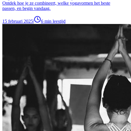
Ontdek hoe je ze combineert, welke yogavormen het beste
passen, en begin vandaag.
15 februari 2025
|
6
min leestijd