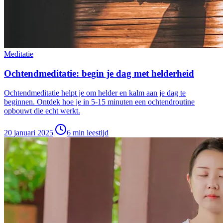
Meditatie
Ochtendmeditatie: begin je dag met helderheid
Ochtendmeditatie helpt je om helder en kalm aan je dag te
beginnen. Ontdek hoe je in 5-15 minuten een ochtendroutine
opbouwt die echt werkt.
20 januari 2025
|
6
min leestijd