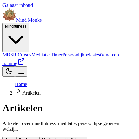
Ga naar inhoud
Mind
Monks
Mindfulness
MBSR Cursus
Meditatie Timer
Persoonlijkheidstest
Vind een
training
Home
Artikelen
Artikelen
Artikelen over mindfulness, meditatie, persoonlijke groei en
welzijn.