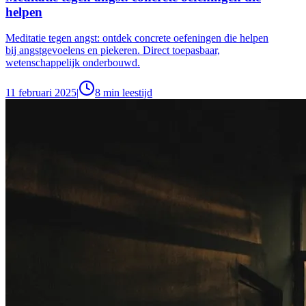
helpen
Meditatie tegen angst: ontdek concrete oefeningen die helpen
bij angstgevoelens en piekeren. Direct toepasbaar,
wetenschappelijk onderbouwd.
11 februari 2025
|
8
min leestijd