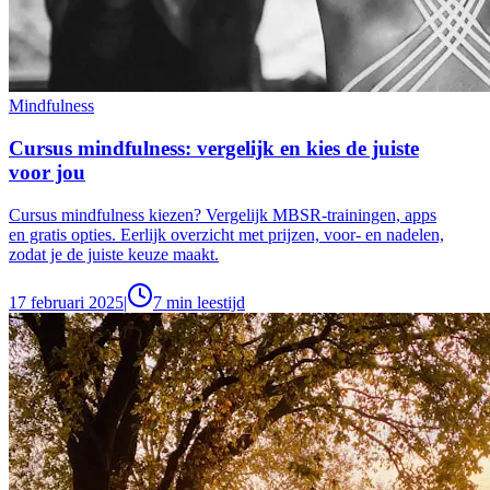
Mindfulness
Cursus mindfulness: vergelijk en kies de juiste
voor jou
Cursus mindfulness kiezen? Vergelijk MBSR-trainingen, apps
en gratis opties. Eerlijk overzicht met prijzen, voor- en nadelen,
zodat je de juiste keuze maakt.
17 februari 2025
|
7
min leestijd