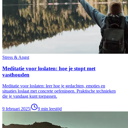
Stress & Angst
Meditatie voor loslaten: hoe je stopt met
vasthouden
Meditatie voor loslaten: leer hoe je gedachten, emoties en
situaties loslaat met concrete oefeningen. Praktische technieken
die je vandaag kunt toepassen.
9 februari 2025
|
9
min leestijd