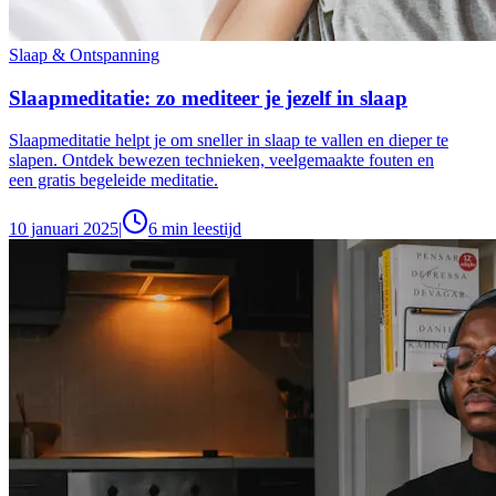
Slaap & Ontspanning
Slaapmeditatie: zo mediteer je jezelf in slaap
Slaapmeditatie helpt je om sneller in slaap te vallen en dieper te
slapen. Ontdek bewezen technieken, veelgemaakte fouten en
een gratis begeleide meditatie.
10 januari 2025
|
6
min leestijd