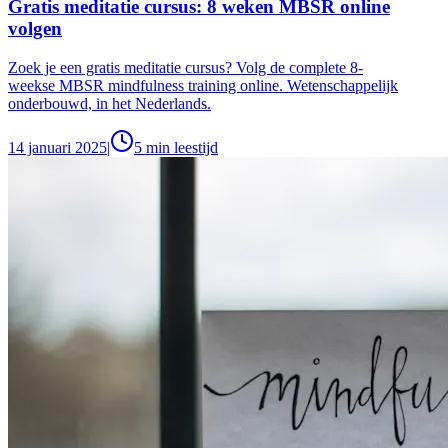
Gratis meditatie cursus: 8 weken MBSR online
volgen
Zoek je een gratis meditatie cursus? Volg de complete 8-
weekse MBSR mindfulness training online. Wetenschappelijk
onderbouwd, in het Nederlands.
14 januari 2025
|
5
min leestijd